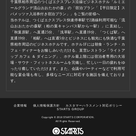
千葉県柏市周辺のつくばエクスプレス沿線ビジネスホテル「ルミエ
ールグランデ流山おおたかの森」
の「宿泊プラン「【平日限定】ス
パメッツァ入浴券付き宿泊プラン」」をご覧の皆様へ
当ホテルは、つくばエクスプレス快速停車駅で2路線利用可能な「流
山おおたかの森駅（柏の葉キャンパス駅から一駅）」に直結し、
「秋葉原駅」へ直通25分、「浅草駅」へ直通19分、「つくば駅」へ
直通19分、「柏駅」へは直通5分とビジネスにも観光にも快適な千葉
県柏市周辺のビジネスホテルです。ホテル1Fには朝食・ランチ・カ
フェ・ディナーをお愉しみいただける、直営レストラン「ライトア
ップ カフェ ＆ ダイニング」、ホテル最上階には宿泊者専用の大浴
場・サウナ・フィットネスルームを完備し、忙しい一日の疲れをゆ
ったり癒していただけます。また、会議やパーティーなどで利用可
能な宴会場も有し、多様なニーズに対応する施設を備えておりま
す。
企業情報
個人情報保護方針
カスタマーハラスメント対応ポリシー
STARTS GROUP
Copyright © 2018 STARTS CORPORATION.
All Rights Reserved.