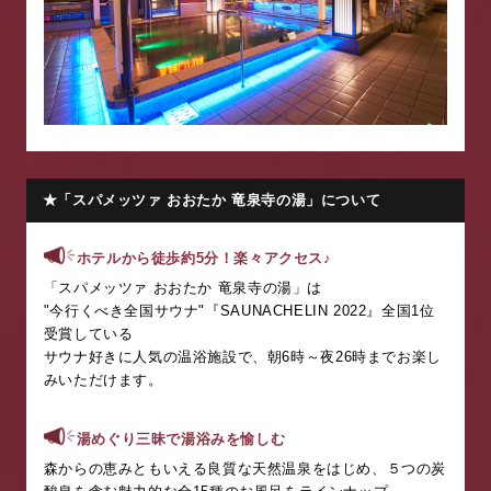
★「スパメッツァ おおたか 竜泉寺の湯」について
ホテルから徒歩約
5
分！楽々アクセス
♪
「スパメッツァ おおたか
竜泉寺
の湯」は
"
今行くべき全国サウナ
"
『
SAUNACHELIN 2022
』全国
1
位
受賞している
サウナ好きに人気の温浴施設で、朝
6
時～夜
26
時までお楽し
みいただけます。
湯めぐり三昧で湯浴みを愉しむ
森からの恵みともいえる良質な天然温泉をはじめ、５つの炭