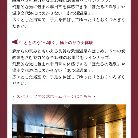
酸泉を含む魅力的な全
15
種のお風呂をラインナップ。
幻想的な光に包まれ非日常を体感できる「ほたるの温泉」や
温冷交代浴には欠かせない「あつ湯温泉」。
広々とした浴室で、手足を伸ばしてゆったりとおくつろぎく
ださい。
“ととのう”へ導く、極上のサウナ体験
森からの恵みともいえる良質な天然温泉をはじめ、５つの炭
酸泉を含む魅力的な全
15
種のお風呂をラインナップ。
幻想的な光に包まれ非日常を体感できる「ほたるの温泉」や
温冷交代浴には欠かせない「あつ湯温泉」。
広々とした浴室で、手足を伸ばしてゆったりとおくつろぎく
ださい。
＜
スパメッツァ公式ホームページはこちら
＞