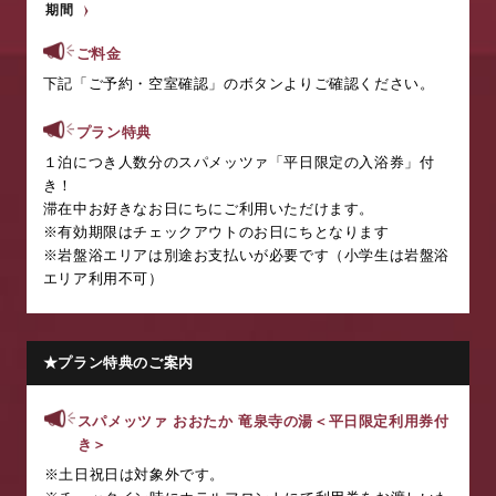
期間
ご料金
下記「ご予約・空室確認」のボタンよりご確認ください。
プラン特典
１泊につき人数分のスパメッツァ「平日限定の入浴券」付
き！
滞在中お好きなお日にちにご利用いただけます。
※有効期限はチェックアウトのお日にちとなります
※岩盤浴エリアは別途お支払いが必要です（小学生は岩盤浴
エリア利用不可）
★プラン特典のご案内
スパメッツァ おおたか
竜泉寺
の湯＜平日限定利用券付
き＞
※土日祝日は対象外です。