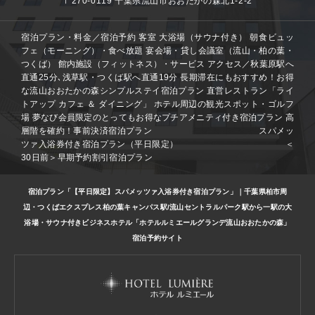
〒270-0119 千葉県流山市おおたかの森北1-2-2
宿泊プラン・料金／宿泊予約
客室
大浴場（サウナ付き）
朝食ビュッ
フェ（モーニング）・食べ放題
宴会場・貸し会議室（流山・柏の葉・
つくば）
館内施設（フィットネス）・サービス
アクセス／秋葉原駅へ
直通25分､浅草駅・つくば駅へ直通19分
長期滞在にもおすすめ！お得
な流山おおたかの森シンプルステイ宿泊プラン
直営レストラン「ライ
トアップ カフェ ＆ ダイニング」
ホテル周辺の観光スポット・ゴルフ
場
夢なび会員限定のとってもお得なプチアメニティ付き宿泊プラン
高
層階を確約！事前決済宿泊プラン
スパメッ
ツァ入浴券付き宿泊プラン（平日限定）
＜
30日前＞早期予約割引宿泊プラン
宿泊プラン「【平日限定】スパメッツァ入浴券付き宿泊プラン」｜千葉県柏市周
辺・つくばエクスプレス柏の葉キャンパス駅/流山セントラルパーク駅から一駅の大
浴場・サウナ付きビジネスホテル「ホテルルミエールグランデ流山おおたかの森」
宿泊予約サイト