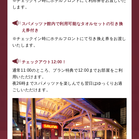
※チェックイン時にホテルフロントにて利用券をお渡しいた
します。
スパメッツァ館内で利用可能なタオルセットの引き換
え券付き
※チェックイン時にホテルフロントにて引き換え券をお渡し
いたします。
チェックアウト
12:00
！
通常
11:00
のところ、プラン特典で
12:00
までお部屋をご利
用いただけます。
夜
26
時までスパメッツァを楽しんでも翌日はゆっくりお過
ごしいただけます。