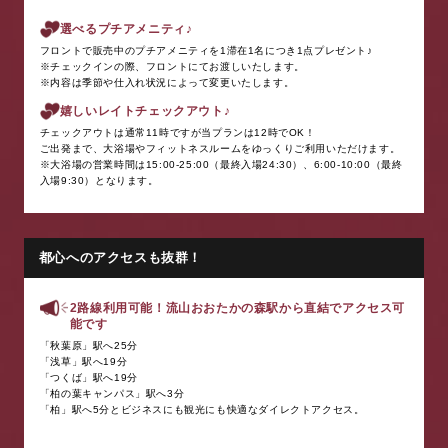
選べるプチアメニティ♪
フロントで販売中のプチアメニティを1滞在1名につき1点プレゼント♪
※チェックインの際、フロントにてお渡しいたします。
※内容は季節や仕入れ状況によって変更いたします。
嬉しいレイトチェックアウト♪
チェックアウトは通常11時ですが当プランは12時でOK！
ご出発まで、大浴場やフィットネスルームをゆっくりご利用いただけます。
※大浴場の営業時間は15:00-25:00（最終入場24:30）、6:00-10:00（最終
入場9:30）となります。
都心へのアクセスも抜群！
2路線利用可能！流山おおたかの森駅から直結でアクセス可
能です
「秋葉原」駅へ25分
「浅草」駅へ19分
「つくば」駅へ19分
「柏の葉キャンパス」駅へ3分
「柏」駅へ5分とビジネスにも観光にも快適なダイレクトアクセス。