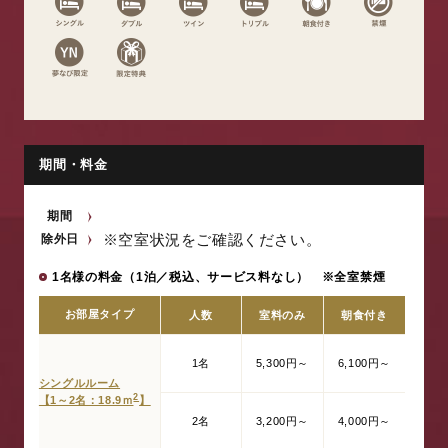
期間・料金
期間
※空室状況をご確認ください。
除外日
1名様の料金（1泊／税込、サービス料なし） ※全室禁煙
お部屋タイプ
人数
室料のみ
朝食付き
1名
5,300円～
6,100円～
シングルルーム
2
【1～2名：18.9ｍ
】
2名
3,200円～
4,000円～