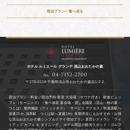
宿泊プラン一覧へ戻る
ホテル ルミエール グランデ 流山おおたかの森
TEL
〒270-0119 千葉県流山市おおたかの森北1-2-2
宿泊プラン・料金／宿泊予約
客室
大浴場（サウナ付き）
朝食ビュッ
フェ（モーニング）・食べ放題
宴会場・貸し会議室（流山・柏の葉・
つくば）
館内施設（フィットネス）・サービス
アクセス／秋葉原駅へ
直通25分､浅草駅・つくば駅へ直通19分
長期滞在にもおすすめ！お得
な流山おおたかの森シンプルステイ宿泊プラン
直営レストラン「ライ
トアップ カフェ ＆ ダイニング」
ホテル周辺の観光スポット・ゴルフ