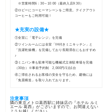
※営業時間6：30～10:00（最終入店9:30）
②ロビーにコーヒーマシーンをご用意。テイクアウト
コーヒーもご利用可能！
★充実の設備★
①全室に「電子レンジ」を完備
②ツインルームには全室「IH付きミニキッチン」と
「洗濯乾燥機」を完備しており長期滞在にもおすすめ
♪
③ミニバン車も駐車可能な機械式立体駐車場を完備
（30台）※事前予約制 2,000円/1泊1台
④ご滞在されるお客様の安全を守るため、建物には
「免震構造」を取り入れております。
注意事項
隣の東京メトロ葛西駅に姉妹店の『ホテル ルミ
エール 葛西』がございますので、お間違えない
ようお越しください。