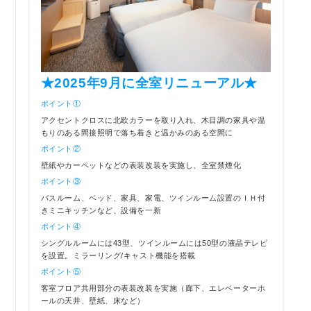
★2025年9月に全室リニューアル★
ポイント①
アクセントクロスに北欧カラーを取り入れ、木目調の家具や温
もりのある間接照明で落ち着きと温かみのある空間に
ポイント②
壁紙やカーペットなどの表装改装を実施し、全室禁煙化
ポイント③
バスルーム、ベッド、家具、家電、ツインルーム設置のＩＨ付
きミニキッチンなど、設備を一新
ポイント④
シングルルームには43型、ツインルームには50型の液晶テレビ
を設置。ミラーリング/キャスト機能を搭載
ポイント⑤
客室フロア共用部分の表装改装を実施（廊下、エレベーターホ
ールの天井、壁紙、床など）