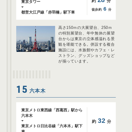
約
分
東京タワー
6
徒歩約
分
都営大江戸線「赤羽橋」駅下車
高さ150ｍの大展望台、250ｍ
の特別展望台、年中無休の展望
台からは東京の立体感溢れる景
観を堪能できる。併設する複合
施設には、水族館やカフェ・レ
ストラン、グッズショップなど
が揃っています。
15
六本木
東京メトロ東西線「西葛西」駅から
六本木
32
約
分
東京メトロ日比谷線「六本木」駅下
車