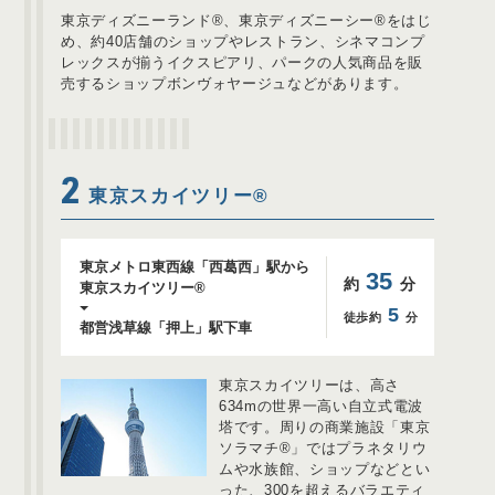
東京ディズニーランド®、東京ディズニーシー®をはじ
め、約40店舗のショップやレストラン、シネマコンプ
レックスが揃うイクスピアリ、パークの人気商品を販
売するショップボンヴォヤージュなどがあります。
2
東京スカイツリー®
東京メトロ東西線「西葛西」駅から
35
約
分
東京スカイツリー®
5
徒歩約
分
都営浅草線「押上」駅下車
東京スカイツリーは、高さ
634mの世界一高い自立式電波
塔です。周りの商業施設「東京
ソラマチ®」ではプラネタリウ
ムや水族館、ショップなどとい
った、300を超えるバラエティ