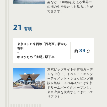
姿など、​600種を超える世界中
の海の生き物たちを見ることが
できます。
21
有明
東京メトロ東西線「西葛西」駅から
有明
39
約
分
ゆりかもめ「有明」駅下車
東京ビッグサイトや有明ガーデ
ンを中心に、​イベント・エンタ
ーテイメント・ショッピング施
設が集結。​2026年3月には東京
ドリームパークがオープンし、​
東京湾岸を代表するにぎわいエ
リアです。