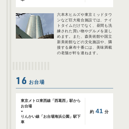
六本木ヒルズや東京ミッドタウ
ンなど巨大複合施設では、ナイ
トタイムだけでなく、昼間も洗
練された買い物やグルメを楽し
めます。また、森美術館や国立
新美術館などの文化施設や、隣
接する麻布十番には、美味満載
の老舗が軒を連ねます。
16
お台場
東京メトロ東西線「西葛西」駅から
お台場
41
約
分
りんかい線「お台場海浜公園」駅下
車