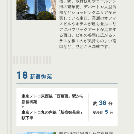
宿」駅。歌舞伎町やゴールデン
街の繁華街、デパートや大型店
舗などショッピングエリアが充
実している東口。高層のオフィ
スビルやホテルが建ち並ぶエリ
アにパブリックアートが点在す
る西口。ビルの谷間に広がるテ
ラスを歩くのが気持ちのよい南
口など、見どころ満載です。
18
新宿御苑
東京メトロ東西線「西葛西」駅から
36
新宿御苑
約
分
5
東京メトロ丸の内線「新宿御苑前」
徒歩約
分
駅下車
明治39年に完成した皇室庭園。