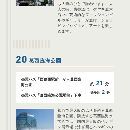
も大勢のひとで賑わいます。大
人の街、表参道は、ケヤキ並木
沿いに芸術的なファッションビ
ルやギャラリーが並び、ショッ
ピングやグルメ、アートを楽し
めます。
20
葛西臨海公園
都営バス「西葛西駅前」から葛西臨
21
約
分
海公園
2
徒歩約
分
都営バス「葛西臨海公園駅前」下車
都心で最大級の広さを誇る葛西
臨海公園。​隣接する葛西臨海水
族園では、国内最大級のペンギ
ン展示場で泳ぎ回るペンギンの