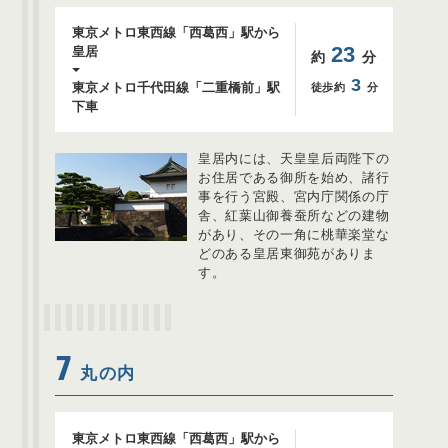
東京メトロ東西線「西葛西」駅から
23
皇居
約
分
3
東京メトロ千代田線「二重橋前」駅
徒歩約
分
下車
皇居内には、天皇皇后両陛下の
お住居である御所を始め、諸行
事を行う宮殿、宮内庁関係の庁
舎、紅葉山御養蚕所などの建物
があり、その一角に桃華楽堂な
どのある皇居東御苑がありま
す。
7
丸の内
東京メトロ東西線「西葛西」駅から