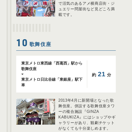
で活気のあるアメ横商店街・ジ
ュエリー問屋街など見どころ満
載です。
10
歌舞伎座
東京メトロ東西線「西葛西」駅から
歌舞伎座
21
約
分
東京メトロ日比谷線「東銀座」駅下
車
2013年4月に新開場となった歌
舞伎座。併設する歌舞伎座タワ
ーの複合施設『GINZA
KABUKIZA』にはショップやギ
ャラリーがあり、観劇チケット
がなくても十分楽しめます。