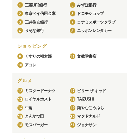
1
5
三菱UFJ銀行
みずほ銀行
2
6
東京ベイ信用金庫
ドコモショップ
3
7
三井住友銀行
コナミスポーツクラブ
4
8
りそな銀行
ニッポンレンタカー
ショッピング
9
11
くすりの福太郎
文教堂書店
10
アコレ
グルメ
12
17
ミスタードーナツ
ビリー ザ キッド
13
18
ロイヤルホスト
TAIZUSHI
14
19
牛角
麺やむこうぶち
15
20
とんかつ田
マクドナルド
16
21
モスバーガー
ジョナサン