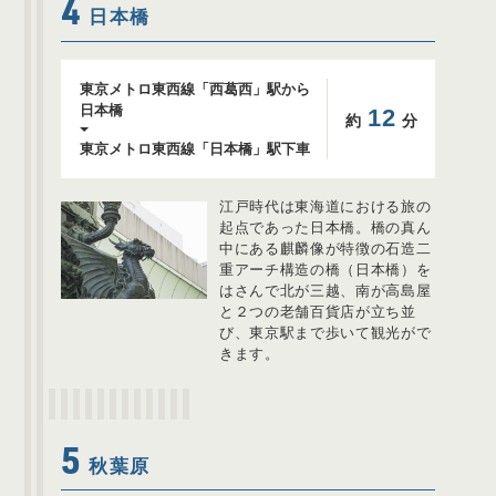
4
日本橋
東京メトロ東西線「西葛西」駅から
日本橋
12
約
分
東京メトロ東西線「日本橋」駅下車
江戸時代は東海道における旅の
起点であった日本橋。橋の真ん
中にある麒麟像が特徴の石造二
重アーチ構造の橋（日本橋）を
はさんで北が三越、南が高島屋
と２つの老舗百貨店が立ち並
び、東京駅まで歩いて観光がで
きます。
5
秋葉原