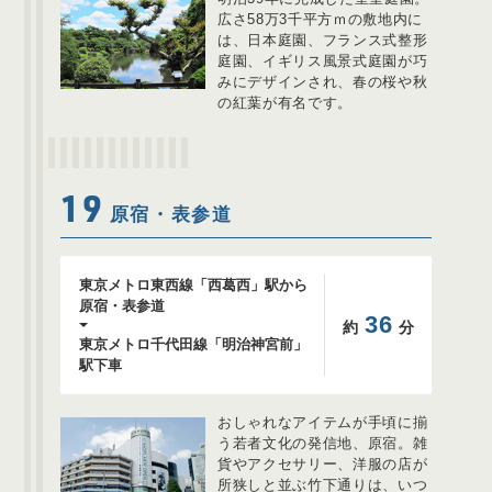
広さ58万3千平方ｍの敷地内に
は、日本庭園、フランス式整形
庭園、イギリス風景式庭園が巧
みにデザインされ、春の桜や秋
の紅葉が有名です。
19
原宿・表参道
東京メトロ東西線「西葛西」駅から
原宿・表参道
36
約
分
東京メトロ千代田線「明治神宮前」
駅下車
おしゃれなアイテムが手頃に揃
う若者文化の発信地、原宿。雑
貨やアクセサリー、洋服の店が
所狭しと並ぶ竹下通りは、いつ