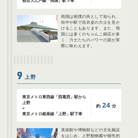
都営大江戸線「両国」駅下車
両国は相撲の街として知られ、
街中や駅で浴衣姿の力士を見か
けることもあります。また、両
国には多くのちゃんこ鍋店が多
く、力士たちのパワーの源が実
際に味わえます。
9
上野
東京メトロ東西線「西葛西」駅から
上野
24
約
分
東京メトロ銀座線「上野」駅下車
美術館や博物館などの文化施設
をはじめ、上野動物園や個性的