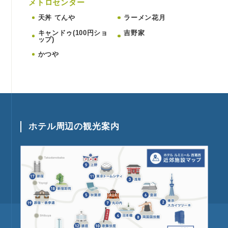
メトロセンター
天丼 てんや
ラーメン花月
キャンドゥ(100円ショ
吉野家
ップ)
かつや
ホテル周辺の観光案内