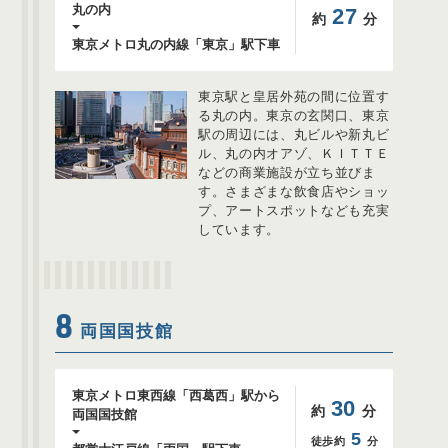
丸の内
27
約
分
東京メトロ丸の内線「東京」駅下車
東京駅と皇居外苑の間に位置す
る丸の内。東京の玄関口、東京
駅の周辺には、丸ビルや新丸ビ
ル、丸の内オアゾ、ＫＩＴＴＥ
などの商業施設が立ち並びま
す。さまざまな飲食店やショッ
プ、アートスポットなども充実
しています。
8
両国国技館
東京メトロ東西線「西葛西」駅から
30
約
分
両国国技館
5
徒歩約
分