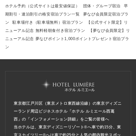
ホテル予約（公式サイトは最安値保証）
団体・グループ宿泊
早
期割引・連泊割引の格安宿泊プラン一覧
夢なび会員限定宿泊プラ
ン
駐車場付き（駐車場無料）宿泊プラン
【公式サイト限定】リ
ニューアル記念 無料軽朝食付き宿泊プラン
【夢なび会員限定】リ
ニューアル記念 夢なびポイント1,000ポイントプレゼント宿泊プラ
ン
東京都江戸川区（東京メトロ東西線沿線）の東京ディズニ
ーランド周辺ビジネスホテル「ホテル ルミエール西葛
西」
の「インフォメーション詳細」をご覧の皆様へ
当ホテルは、東京ディズニーリゾート®へ車で約15分、東
京スカイツリー®へは車で約25分と人気の都内観光スポッ