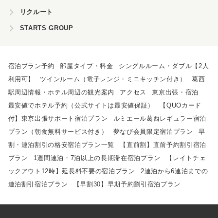
リクルート
STARTS GROUP
宿泊プラン予約
部屋タイプ・料金
シングルルーム・ダブル【2人
利用可】
ツインルーム（電子レンジ・ミニキッチン付き）
葛西
駅周辺情報・ホテル周辺の観光案内
アクセス
東京出張・宿泊
最安値でホテル予約（公式サイトは最安値保証）
【QUOカード
付】東京出張サポート宿泊プラン
ルミエール葛西レギュラー宿泊
プラン（朝食無料サービス付き）
夢なび会員限定宿泊プラン
早
割・連泊割引の格安宿泊プラン一覧
【直前割】直前予約割引宿泊
プラン
1週間連泊・7泊以上の長期滞在宿泊プラン
【レイトチェ
ックアウト12時】延長料不要の宿泊プラン
2連泊から6連泊までの
連泊割引宿泊プラン
【早割30】早期予約割引宿泊プラン