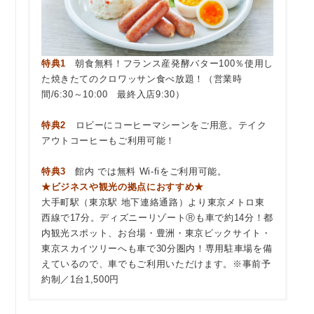
特典1
朝食無料！フランス産発酵バター100％使用し
た焼きたてのクロワッサン食べ放題！（営業時
間/6:30～10:00 最終入店9:30）
特典2
ロビーにコーヒーマシーンをご用意。テイク
アウトコーヒーもご利用可能！
特典3
館内 では無料 Wi-fiをご利用可能。
★ビジネスや観光の拠点におすすめ★
大手町駅（東京駅 地下連絡通路）より東京メトロ東
西線で17分。ディズニーリゾートⓇも車で約14分！
都
内観光スポット、お台場・豊洲・東京ビックサイト・
東京スカイツリーへも車で30分圏内！専用駐車場を備
えているので、車でもご利用いただけます。※事前予
約制／1台1,500円