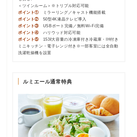
＜ツインルーム＞※トリプル対応可能
ポイント①
ミラーリング／キャスト機能搭載
ポイント②
50型4K液晶テレビ導入
ポイント③
USBポート完備／無料Wi-Fi完備
ポイント④
ハリウッド対応可能
ポイント⑤
153ℓ大容量の冷凍庫付き冷蔵庫・IH付き
ミニキッチン・電子レンジ付き※一部客室には全自動
洗濯乾燥機を設置
ルミエール通常特典