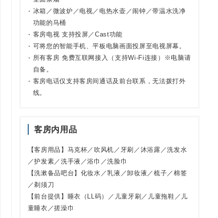
冰箱／微波炉／电视／电热水壶／闹钟／带温水洗净
功能的马桶
客房电视 支持投屏／Cast功能
可将您的智能手机、平板电脑画面投屏至电视屏幕。
所有客房 免费互联网接入（支持Wi-Fi连接）※电脑请
自备。
客房电话仅支持客房间通话及前台联系，无法拨打外
线。
客房内用品
【客房用品】马克杯／吹风机／牙刷／沐浴露／洗发水
／护发素／洗手液／浴巾／洗脸巾
【洗漱备品吧台】化妆水／乳液／卸妆液／梳子／棉签
／剃须刀
【前台提供】睡衣（LL码）／儿童牙刷／儿童拖鞋／儿
童睡衣／搓澡巾