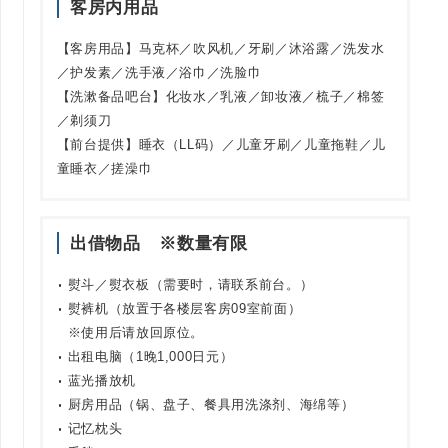
客房内用品
【客房用品】马克杯／吹风机／牙刷／沐浴露／洗发水
／护发素／洗手液／浴巾／洗脸巾
【洗漱备品吧台】化妆水／乳液／卸妆液／梳子／棉签
／剃须刀
【前台提供】睡衣（LL码）／儿童牙刷／儿童拖鞋／儿
童睡衣／搓澡巾
出借物品 ※数量有限
熨斗／熨衣板（需要时，请联系前台。）
熨裤机（放置于各楼层客房09室前面）
※使用后请放回原位。
出租电脑（1晚1,000日元）
蓝光播放机
厨房用品（锅、盘子、餐具用洗涤剂、海绵等）
记忆枕头