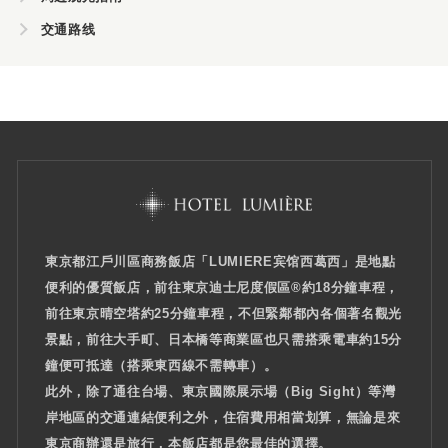
交通路线
東京都江戶川區商務飯店「LUMIERE宾馆西葛西」是地點
便利的優質飯店，前往東京迪士尼度假區®約18分鐘車程，
前往東京晴空塔約25分鐘車程，不但緊鄰都內各個著名觀光
景點，前往大手町、日本橋等商業區也只需搭乘電車約15分
鐘便可抵達（搭乘東西線不需轉車）。
此外，除了通往台場、東京國際展示場（Big Sight）等灣
岸地區的交通連結便利之外，住宿費用相當划算，無論是來
東京商辦還是旅行，本飯店都是您最佳的選擇。